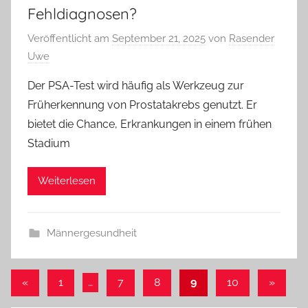
Fehldiagnosen?
Veröffentlicht am
September 21, 2025
von
Rasender
Uwe
Der PSA-Test wird häufig als Werkzeug zur
Früherkennung von Prostatakrebs genutzt. Er
bietet die Chance, Erkrankungen in einem frühen
Stadium
Weiterlesen
Männergesundheit
Seitennummerierung
Vorherige
Nächst
«
1
…
7
8
9
10
»
Beiträge
Beiträg
der