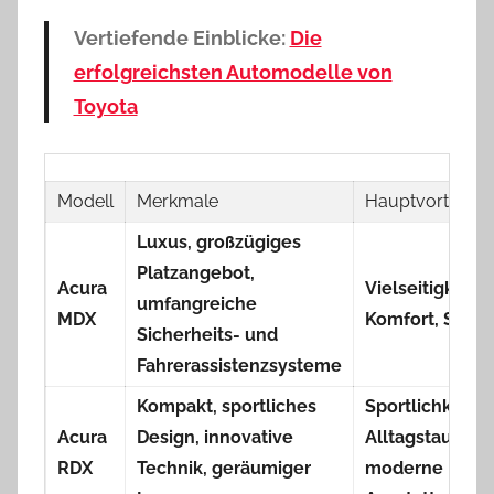
Vertiefende Einblicke:
Die
erfolgreichsten Automodelle von
Toyota
Modell
Merkmale
Hauptvorteile
Luxus, großzügiges
Platzangebot,
Acura
Vielseitigkeit,
umfangreiche
MDX
Komfort, Stil
Sicherheits- und
Fahrerassistenzsysteme
Kompakt, sportliches
Sportlichkeit,
Acura
Design, innovative
Alltagstauglich
RDX
Technik, geräumiger
moderne