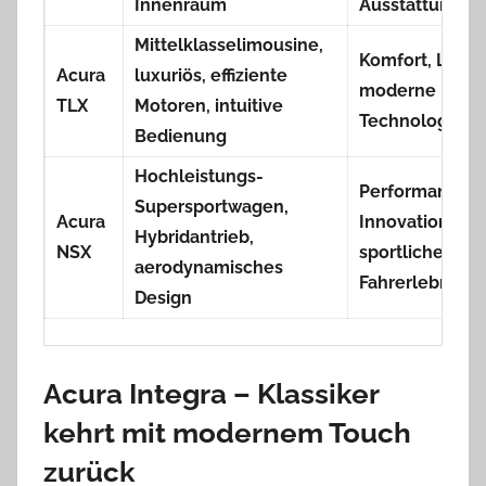
Innenraum
Ausstattung
Mittelklasselimousine,
Komfort, Leist
Acura
luxuriös, effiziente
moderne
TLX
Motoren, intuitive
Technologie
Bedienung
Hochleistungs-
Performance,
Supersportwagen,
Acura
Innovation,
Hybridantrieb,
NSX
sportliches
aerodynamisches
Fahrerlebnis
Design
Acura Integra – Klassiker
kehrt mit modernem Touch
zurück