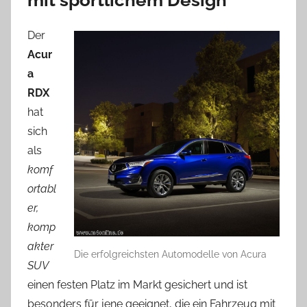
mit sportlichem Design
Der
Acur
a
RDX
hat
sich
als
komf
ortabl
er,
komp
akter
Die erfolgreichsten Automodelle von Acura
SUV
einen festen Platz im Markt gesichert und ist
besonders für jene geeignet, die ein Fahrzeug mit