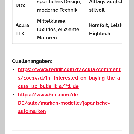
sportliches Design,
Alltagstauglichkeit,
RDX
moderne Technik
stilvoll
Mittelklasse,
Acura
Komfort, Leistung,
luxuriös, effiziente
TLX
Hightech
Motoren
Quellenangaben:
https://www.reddit.com/r/Acura/comment
s/10c357d/im_interested_on_buying_the_a
cura_rsx_butis_it_a/?tl=de
https://www.finn.com/de-
DE/auto/marken-modelle/japanische-
automarken