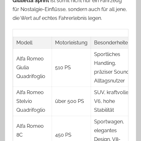
Giulietta Sprint
ist somit nicht nur ein Fahrzeug
für Nostalgie-Einflüsse, sondern auch für all jene,
die Wert auf echtes Fahrerlebnis legen.
Modell
Motorleistung
Besonderheiten
Sportliches
Alfa Romeo
Handling,
Giulia
510 PS
präziser Sound,
Quadrifoglio
Alltagsnutzer
Alfa Romeo
SUV, kraftvoller
Stelvio
über 500 PS
V6, hohe
Quadrifoglio
Stabilität
Sportwagen,
Alfa Romeo
elegantes
8C
450 PS
Design, V8-