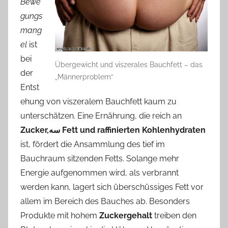
Bewe
gungs
mang
el
ist
bei
Übergewicht und viszerales Bauchfett – das
der
„Männerproblem“
Entst
ehung von viszeralem Bauchfett kaum zu
unterschätzen. Eine Ernährung, die reich an
Zucker,سه Fett und raffinierten Kohlenhydraten
ist, fördert die Ansammlung des tief im
Bauchraum sitzenden Fetts. Solange mehr
Energie aufgenommen wird, als verbrannt
werden kann, lagert sich überschüssiges Fett vor
allem im Bereich des Bauches ab. Besonders
Produkte mit hohem
Zuckergehalt
treiben den