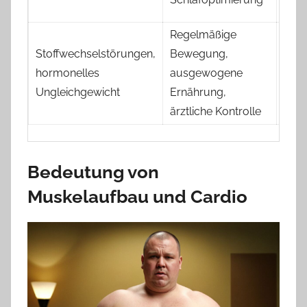
Ent
Regelmäßige
Stoffwechselstörungen,
Bewegung,
Insul
hormonelles
ausgewogene
Über
Ungleichgewicht
Ernährung,
Orga
ärztliche Kontrolle
Bedeutung von
Muskelaufbau und Cardio