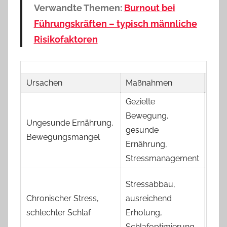
Verwandte Themen:
Burnout bei
Führungskräften – typisch männliche
Risikofaktoren
Ursachen
Maßnahmen
Risi
Gezielte
Herz
Bewegung,
Erkr
Ungesunde Ernährung,
gesunde
Diab
Bewegungsmangel
Ernährung,
nied
Stressmanagement
Selb
Hor
Stressabbau,
Stör
Chronischer Stress,
ausreichend
erhö
schlechter Schlaf
Erholung,
Bauc
Schlafoptimierung