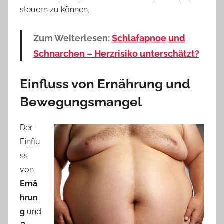
steuern zu können.
Zum Weiterlesen:
Schlafapnoe und
Schnarchen – Herzrisiko unterschätzt?
Einfluss von Ernährung und
Bewegungsmangel
Der
Einflu
ss
von
Ernä
hrun
g
und