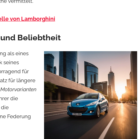
he vermittelt.
elle von Lamborghini
 und Beliebtheit
ng als eines
k seines
orragend für
atz für längere
n Motorvarianten
hrer die
 die
ene Federung